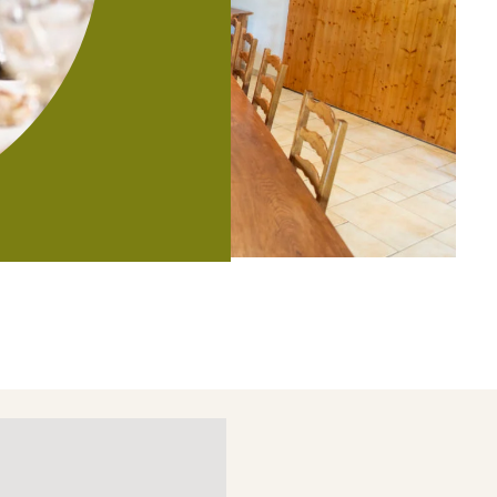
déo-projecteur, écran
, Wifi, etc.
us.