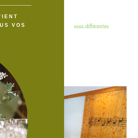
eille Etable accueille tous types de réception dans
de famille, repas de mariage et de baptême, etc.
VIENT
US VOS
alement la privatisation du site
sous différentes
Location de salle
Theres Pozzo
26/07/2026