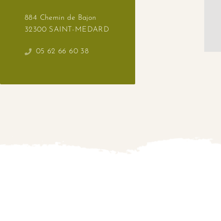
884 Chemin de Bajon
32300 SAINT-MEDARD
05 62 66 60 38
This sit