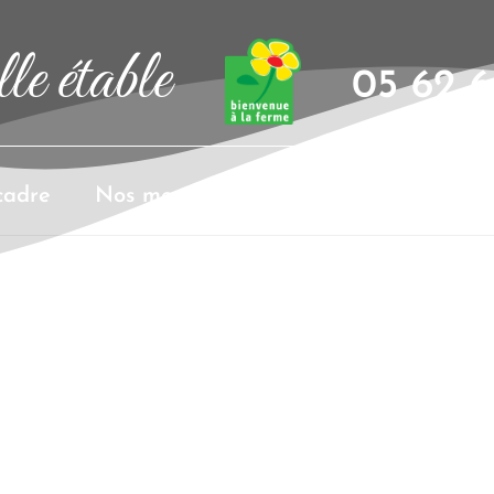
le étable
05 62 6
cadre
Nos menus
Organisation d’événem