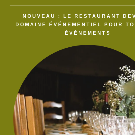
La Ferme Auberge La Vi
son restaurant : repas 
NOUVEAU : LE RESTAURANT DE
 proximité de Mirande
DOMAINE ÉVÉNEMENTIEL POUR TO
Nous vous proposons ég
ique et familial,
ÉVÉNEMENTS​
formules
.
ez nos différents menus
os plats
.
ueil extra, et le repas,
cette soirée entre nos
 cette tente extérieure
 R A S ..c'est un lieu qui
je recommande. Merci
meal! The setting was
xquisite. The owner and
ing with friends. And for
unique outdoor tent and
it's the ideal place! A
recommend. Thank you,