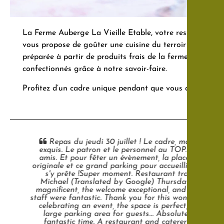
La Ferme Auberge La Vieille Etable, votre restaurant à
vous propose de goûter une cuisine du terroir gastronom
préparée à partir de produits frais de la ferme. Découvr
confectionnés grâce à notre savoir-faire.
Profitez d’un cadre unique pendant que vous dégustez n
Repas du jeudi 30 juillet ! Le cadre, magnifique, acc
exquis. Le patron et le personnel au TOP. Merci pour 
amis. Et pour fêter un évènement, la place y est, avec
originale et ce grand parking pour accueillir les hôtes....
s'y prête !Super moment. Restaurant traiteur que 
Michael (Translated by Google) Thursday, July 30th 
magnificent, the welcome exceptional, and the meal e
staff were fantastic. Thank you for this wonderful even
celebrating an event, the space is perfect, with its 
large parking area for guests... Absolutely perfect... 
fantastic time. A restaurant and caterer I highly 