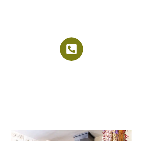
La vieille étable
Accueil
Le cadre
Nos menus
Organisation d’événements
Contact