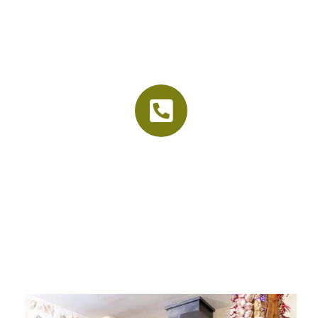
La vieille étable
Accueil
Le cadre
Nos menus
Organisation d’événements
Contact