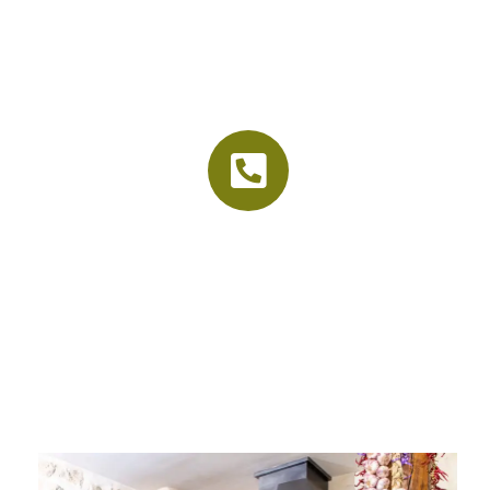
La vieille étable
Accueil
Le cadre
Nos menus
Organisation d’événements
Contact