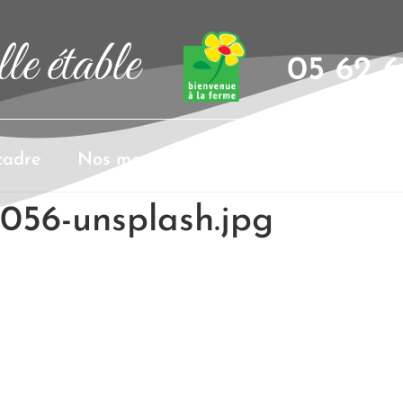
le étable
05 62 6
cadre
Nos menus
Organisation d’événem
5056-unsplash.jpg