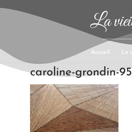
La vieil
Accueil
Le 
caroline-grondin-9