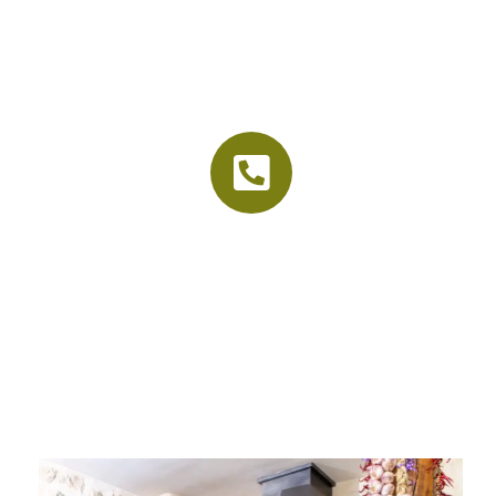
La vieille étable
Accueil
Le cadre
Nos menus
Organisation d’événements
Contact