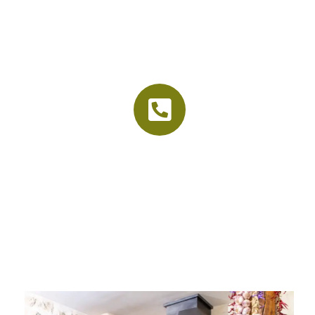
La vieille étable
Accueil
Le cadre
Nos menus
Organisation d’événements
Contact