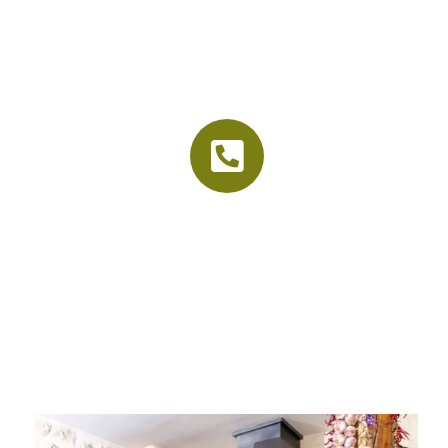
La vieille étable
Accueil
Le cadre
Nos menus
Organisation d’événements
Contact