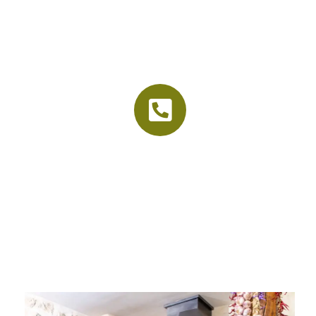
La vieille étable
Accueil
Le cadre
Nos menus
Organisation d’événements
Contact