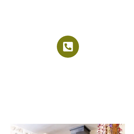
La vieille étable
Accueil
Le cadre
Nos menus
Organisation d’événements
Contact