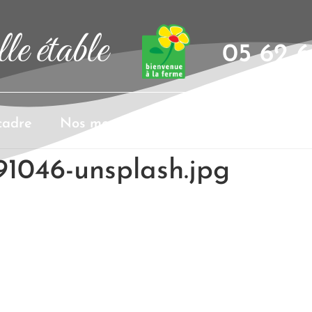
le étable
05 62 6
cadre
Nos menus
Organisation d’événem
91046-unsplash.jpg