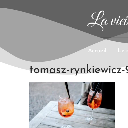
La vieil
Accueil
Le 
tomasz-rynkiewicz-